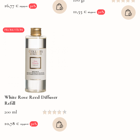
16,77 €
30%
23,95 €
11,55 €
30%
16,50 €
PROMOTION
White Rose Reed Diffuser
Refill
200 ml
10,78 €
30%
15,40 €