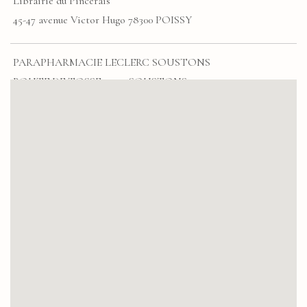
Librairie du Pincerais
45-47 avenue Victor Hugo 78300 POISSY
PARAPHARMACIE LECLERC SOUSTONS
ROUTE DE TOSSE 40140 SOUSTONS
FABRIQUE DE STYLES LIMOGES
Le Bas Faure 87110 LE VIGEN
AMBIANCE ET STYLES LISIEUX
2, rue des Mathurins 14100 LISIEUX
SARL MANON HUBERT
132 FAUBOURG DE CASSEL 59380 SOCX