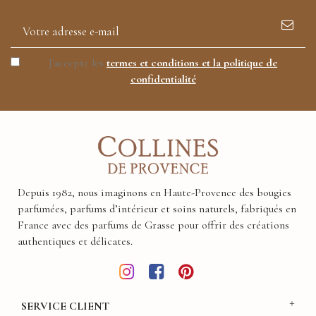
PARAPHARMACIE INTERMACHE DOLE
9 RUE LEON BEL 39100 DOLE
J'accepte les
termes et conditions et la politique de
EI AMBIANCE ET STYLES
confidentialité
79 GRAND-RUE 67500 HAGUENAU
HEMISPHERE SUD PERIGUEUX
228 AVENUE MICHEL GRANDOU 24750 TRELISSAC
Depuis 1982, nous imaginons en Haute-Provence des bougies
CHAUCHE DECORATIONS & EMOTIONS
parfumées, parfums d’intérieur et soins naturels, fabriqués en
ALLEE JEAN CAHUZAC 32130 SAMATAN
France avec des parfums de Grasse pour offrir des créations
authentiques et délicates.
CC CARREFOUR
76410 TOURVILLE LA RIVIERE
SERVICE CLIENT