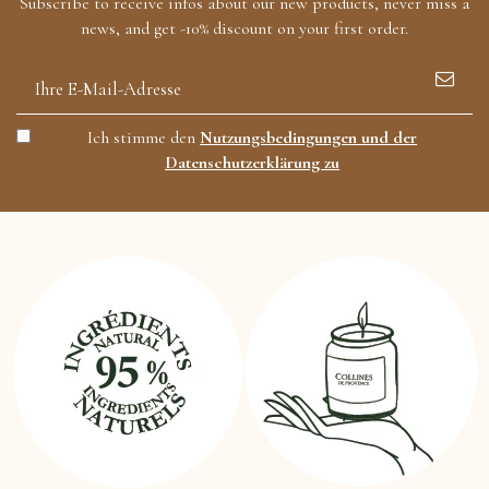
Subscribe to receive infos about our new products, never miss a
news, and get -10% discount on your first order.
Ich stimme den
Nutzungsbedingungen und der
Datenschutzerklärung zu