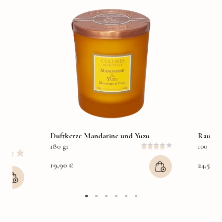
s
Duftkerze Mandarine und Yuzu
Raumdu
180 gr
100 ml
19,90 €
24,50 €