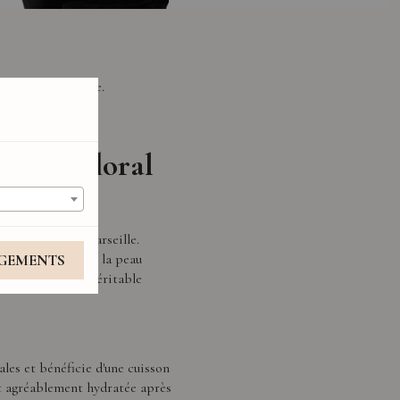
cez à l'eau claire.
parfum floral
nnelle dite de Marseille.
s tout en laissant la peau
GEMENTS
et musc pour un véritable
ales et bénéficie d'une cuisson
 et agréablement hydratée après