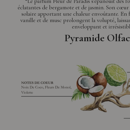
“Le parfum Fleur de Paradis s'épanouit dès l'
éclatantes de bergamote et de jasmin. Son cœur 
solaire apportant une chaleur envoûtante. En 
vanille et de musc prolongent la volupté, laissa
enveloppant et irrésistibl
Pyramide Olfac