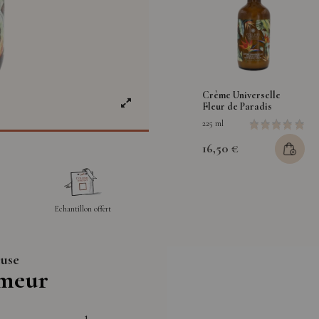
Crème Universelle
Fleur de Paradis
225 ml
16,50 €
Echantillon offert
euse
umeur