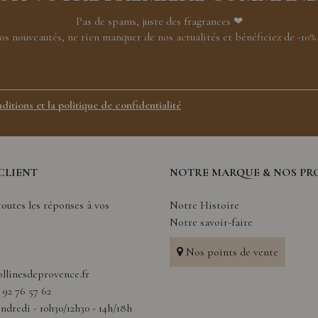
Pas de spams, juste des fragrances ❤
nos nouveautés, ne rien manquer de nos actualités et bénéficiez de -1
ditions et la politique de confidentialité
CLIENT
NOTRE MARQUE & NOS PR
outes les réponses à vos
Notre Histoire
Notre savoir-faire
Nos points de vente
llinesdeprovence.fr
4 92 76 57 62
ndredi - 10h30/12h30 - 14h/18h