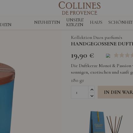
UNSERE
NEUHEITEN
HAUS
SCHÖNHEI
IDEEN
KERZEN
Kollektion Duos parfumés
HANDGEGOSSENE DUFTK
19,90 €
Die Duftkerze Monoï & Passion v
sonnigen, exotischen und sanft
180 gr
IN DEN WA