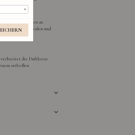
wöhnliche Duftnoten zu
 strahlenden, floralen und
PEICHERN
 verbreitet die Duftkerze
inem stilvollen