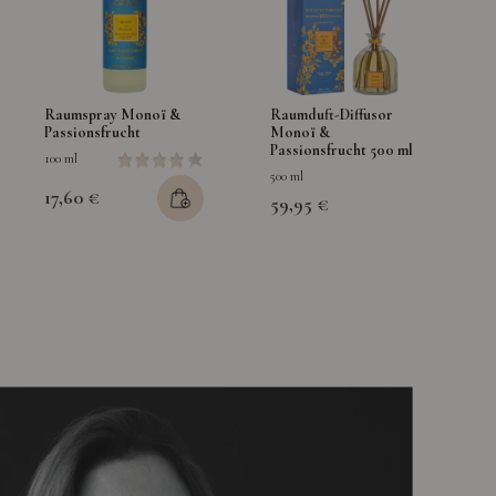
Raumspray Monoï &
Raumduft-Diffusor
Passionsfrucht
Monoï &
Passionsfrucht 500 ml
100 ml
500 ml
17,60 €
59,95 €