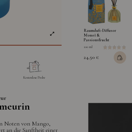
Raumduft-Diffusor
Monoï &
Passionsfrucht
100 ml
24,50 €
Kostenlose Probe
eur
ümeurin
den Noten von Mango,
t an die Sanftheit einer