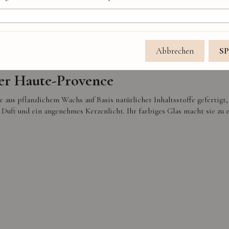
er Duos Parfumés Kollektion
, kreiert von unserer Parfümeurin in Grasse, verbindet zwei außerge
Monoï & Passion vereint exotische Früchte und weiße Blüten zu einem
Abbrechen
S
der Haute-Provence
 aus pflanzlichem Wachs auf Basis natürlicher Inhaltsstoffe gefertigt,
Duft und ein angenehmes Kerzenlicht. Ihr farbiges Glas macht sie zu e