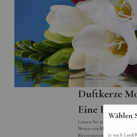
Duftkerze Mo
Eine Einlad
Wählen S
Lassen Sie sich mit der Duftk
Noten von Mango und Passions
Je nach Land/R
Meeresnoten. Kokosnuss, Vani