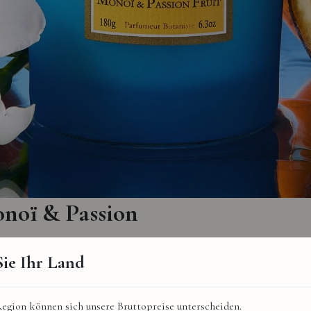
noï & Passion
ung zum Träumen
ie Ihr Land
erze Monoï & Passion von Collines de Provence in tropische Landscha
frucht verbinden sich mit weißen Blüten zu einem sonnigen Herzen 
egion können sich unsere Bruttopreise unterscheiden.
lle und Moschus verleihen dem Duft eine warme, exotische und wohlt