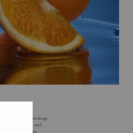
ften entführen. Fruchtige
aus Jasmin, Monoi und
uende Ausstrahlung.