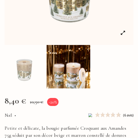
8,40 €
10,50 €
-20%
Noël
•
Petite et délicate, la bougie parfumée Croquant aux Amandes
75g séduit par son décor beige et marron constellé de dorures